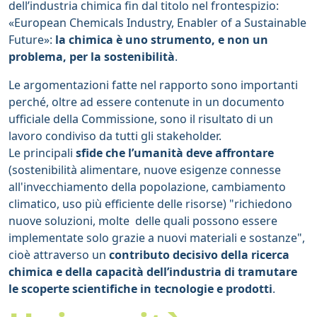
dell’industria chimica fin dal titolo nel frontespizio:
«European Chemicals Industry, Enabler of a Sustainable
Come si entra in azienda?
Future»:
la chimica è uno strumento, e non un
problema, per la sostenibilità
.
I progetti per l'Università
Le argomentazioni fatte nel rapporto sono importanti
perché, oltre ad essere contenute in un documento
ufficiale della Commissione, sono il risultato di un
lavoro condiviso da tutti gli stakeholder.
Le principali
sfide che l’umanità deve affrontare
(sostenibilità alimentare, nuove esigenze connesse
all'invecchiamento della popolazione, cambiamento
climatico, uso più efficiente delle risorse) "richiedono
nuove soluzioni, molte delle quali possono essere
implementate solo grazie a nuovi materiali e sostanze",
cioè attraverso un
contributo decisivo della ricerca
chimica e della capacità dell’industria di tramutare
le scoperte scientifiche in tecnologie e prodotti
.