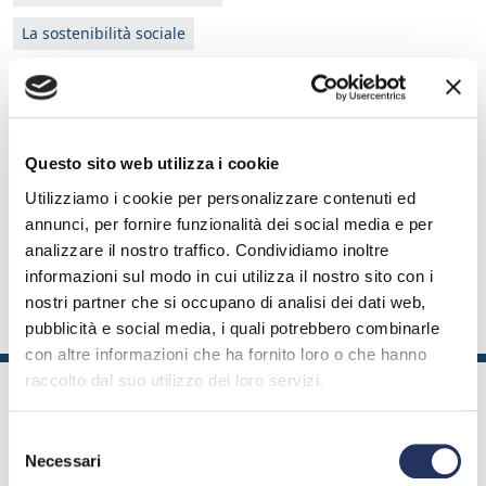
La sostenibilità sociale
La sostenibilità ambientale
I settori della chimica
Questo sito web utilizza i cookie
I principali profili professionali
Utilizziamo i cookie per personalizzare contenuti ed
Come si entra in azienda?
annunci, per fornire funzionalità dei social media e per
analizzare il nostro traffico. Condividiamo inoltre
CV e colloqui: consigli per l'uso
informazioni sul modo in cui utilizza il nostro sito con i
nostri partner che si occupano di analisi dei dati web,
I progetti per l'Università
pubblicità e social media, i quali potrebbero combinarle
con altre informazioni che ha fornito loro o che hanno
raccolto dal suo utilizzo dei loro servizi.
Per saperne di
Mappa del
Legal e
Contatti
più
sito
privacy
Selezione
Tutti i diritti sono riservati a Federchimica © 2019. Milano via Giovanni da
Necessari
Procida, 11 - 20149 C.F. 80036210153
del