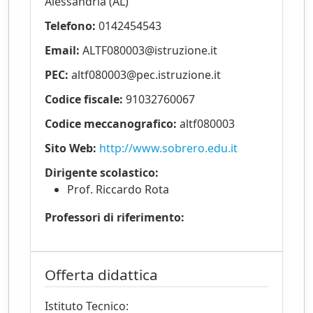
Alessandria (AL)
Come si entra in azienda?
Telefono:
0142454543
Email:
ALTF080003@istruzione.it
I progetti per l'Università
PEC:
altf080003@pec.istruzione.it
Codice fiscale:
91032760067
Codice meccanografico:
altf080003
Sito Web:
http://www.sobrero.edu.it
Dirigente scolastico:
Prof. Riccardo Rota
Professori di riferimento:
Offerta didattica
Istituto Tecnico: