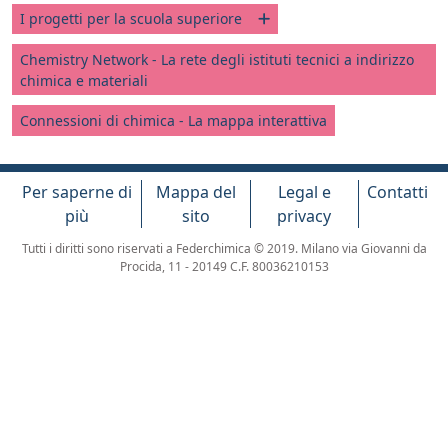
I progetti per la scuola superiore
Chemistry Network - La rete degli istituti tecnici a indirizzo
chimica e materiali
Connessioni di chimica - La mappa interattiva
Per saperne di
Mappa del
Legal e
Contatti
più
sito
privacy
Tutti i diritti sono riservati a Federchimica © 2019. Milano via Giovanni da
Procida, 11 - 20149 C.F. 80036210153