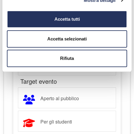
Mostra dettagli
Orientamento in entrata
Accetta tutti
Accetta selezionati
Orientamento in uscita
Rifiuta
PCTO
Target evento
Aperto al pubblico
Per gli studenti