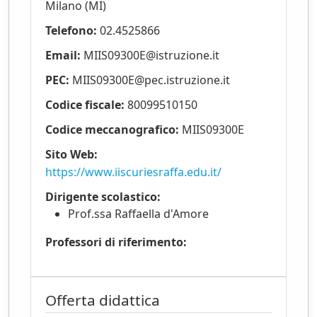
Milano (MI)
Come si entra in azienda?
Telefono:
02.4525866
Email:
MIIS09300E@istruzione.it
I progetti per l'Università
PEC:
MIIS09300E@pec.istruzione.it
Codice fiscale:
80099510150
Codice meccanografico:
MIIS09300E
Sito Web:
https://www.iiscuriesraffa.edu.it/
Dirigente scolastico:
Prof.ssa Raffaella d'Amore
Professori di riferimento:
Offerta didattica